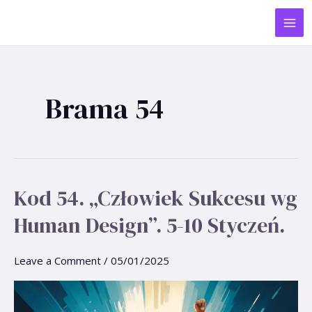
Skip
MA
to
ME
content
Brama 54
Kod 54. „Człowiek Sukcesu wg
Kod
54.
Human Design”. 5-10 Styczeń.
„Człowiek
Sukcesu
wg
Leave a Comment
/
05/01/2025
Human
Design”.
5-